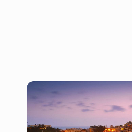
е,
чень