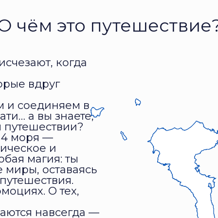
О чём это путешествие
 исчезают, когда
орые вдруг
м и соединяем в
ти… а вы знаете,
м путешествии?
 4 моря —
тическое и
обая магия: ты
 миры, оставаясь
путешествия.
моциях. О тех,
таются навсегда —