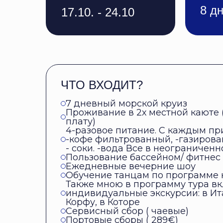
8 д
17.10. - 24.10
ЧТО ВХОДИТ?
7 дневный морской круиз
Проживание в 2х местной каюте (
плату)
4-разовое питание. С каждым при
-кофе фильтрованный, -газирова
- соки. -вода Все в неограничен
Пользование бассейном/ фитнес
Ежедневные вечерние шоу
Обучение танцам по программе 
Также мною в программу тура в
индивидуальные экскурсии: в Ит
Корфу, в Которе
Сервисный сбор ( чаевые)
Портовые сборы ( 289€)