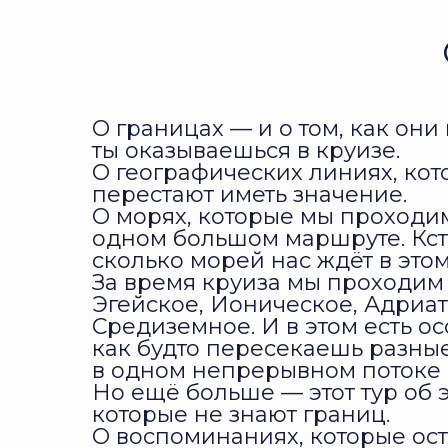
О границах — и о том, как они
ты оказываешься в круизе.
О географических линиях, кот
перестают иметь значение.
О морях, которые мы проходи
одном большом маршруте. Кста
сколько морей нас ждёт в это
За время круиза мы проходим
Эгейское, Ионическое, Адриа
Средиземное. И в этом есть ос
как будто пересекаешь разные
в одном непрерывном потоке 
Но ещё больше — этот тур об э
которые не знают границ.
О воспоминаниях, которые ос