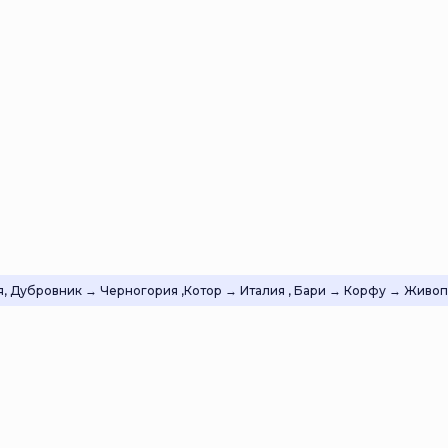
я, Дубровник → Черногория ,Котор → Италия , Бари → Корфу → Жив