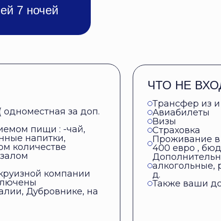
ней 7 ночей
ЧТО НЕ ВХО
Трансфер из и
 одноместная за доп.
Авиабилеты
Визы
емом пищи : -чай,
Страховка
нные напитки,
Проживание в 
ном количестве
400 евро , бю
 залом
Дополнительны
алкогольные, 
круизной компании
д.
ключены
Также ваши до
алии, Дубровнике, на